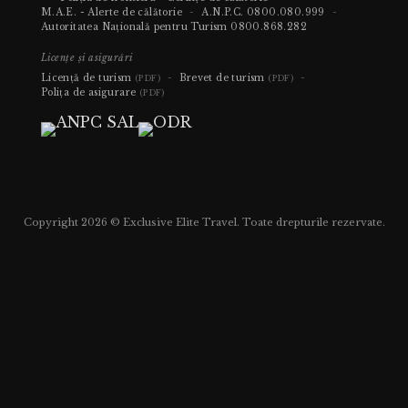
M.A.E. - Alerte de călătorie
-
A.N.P.C.
0800.080.999
-
Autoritatea Națională pentru Turism
0800.868.282
Licențe și asigurări
Licență de turism
-
Brevet de turism
-
(PDF)
(PDF)
Polița de asigurare
(PDF)
Copyright 2026 © Exclusive Elite Travel. Toate drepturile rezervate.