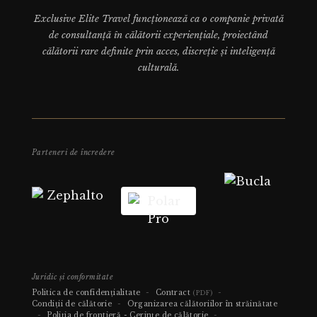
Exclusive Elite Travel funcționează ca o companie privată
de consultanță în călătorii experiențiale, proiectând
călătorii rare definite prin acces, discreție și inteligență
culturală.
Parteneri de încredere
Juridic și conformitate
Politica de confidențialitate
-
Contract
-
(PDF)
Condiții de călătorie
-
Organizarea călătoriilor în străinătate
-
Poliția de frontieră - Cerințe de călătorie
-