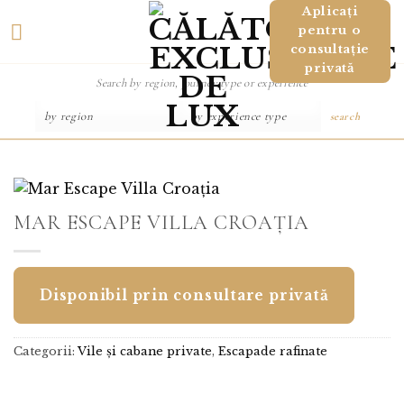
Salt
Aplicați
pentru o
la
consultație
conținut
privată
search
MAR ESCAPE VILLA CROAȚIA
Disponibil prin consultare privată
Categorii:
Vile și cabane private
,
Escapade rafinate