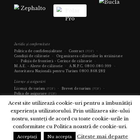
Juridic și conformitate
Politica de confidențialitate
-
Contract
-
(PDF)
Condiții de călătorie
-
Organizarea călătoriilor în străinătate
-
Poliția de frontieră - Cerințe de călătorie
-
M.A.E. - Alerte de călătorie
-
A.N.P.C.
0800.080.999
-
Autoritatea Națională pentru Turism
0800.868.282
Licențe și asigurări
Licență de turism
-
Brevet de turism
-
(PDF)
(PDF)
Polița de asigurare
(PDF)
Acest site utilizează cookie-uri pentru a îmbunătăți
experiența utilizatorului. Prin utilizarea site-ului
nostru, sunteți de acord cu toate cookie-urile în
conformitate cu Politica noastră de cookie-uri.
Citeste mai departe
Acceptați
Nu accepta
Copyright 2026 © Exclusive Elite Travel. Toate drepturile rezervate.