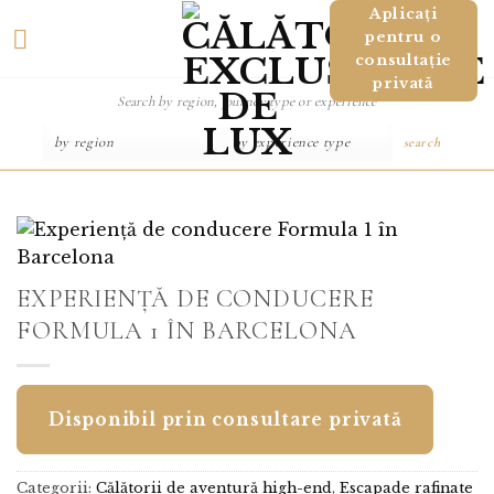
Salt
Aplicați
pentru o
la
consultație
conținut
privată
search
EXPERIENȚĂ DE CONDUCERE
FORMULA 1 ÎN BARCELONA
Disponibil prin consultare privată
Categorii:
Călătorii de aventură high-end
,
Escapade rafinate