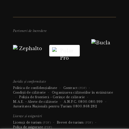
Parteneri de încredere
Juridic și conformitate
Politica de confidențialitate
-
Contract
-
(PDF)
Condiții de călătorie
-
Organizarea călătoriilor în străinătate
-
Poliția de frontieră - Cerințe de călătorie
-
M.A.E. - Alerte de călătorie
-
A.N.P.C.
0800.080.999
-
Autoritatea Națională pentru Turism
0800.868.282
Licențe și asigurări
Licență de turism
-
Brevet de turism
-
(PDF)
(PDF)
Polița de asigurare
(PDF)