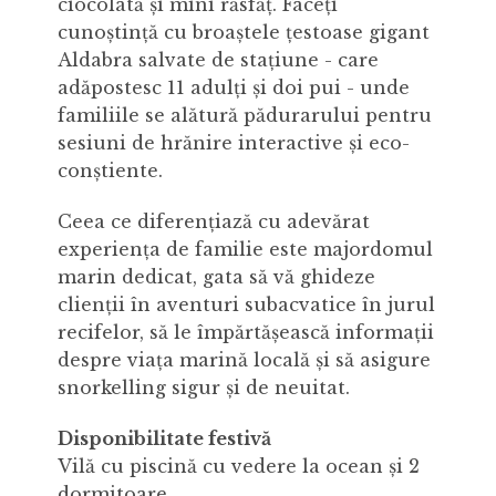
ciocolată și mini răsfăț. Faceți
cunoștință cu broaștele țestoase gigant
Aldabra salvate de stațiune - care
adăpostesc 11 adulți și doi pui - unde
familiile se alătură pădurarului pentru
sesiuni de hrănire interactive și eco-
conștiente.
Ceea ce diferențiază cu adevărat
experiența de familie este majordomul
marin dedicat, gata să vă ghideze
clienții în aventuri subacvatice în jurul
recifelor, să le împărtășească informații
despre viața marină locală și să asigure
snorkelling sigur și de neuitat.
Disponibilitate festivă
Vilă cu piscină cu vedere la ocean și 2
dormitoare