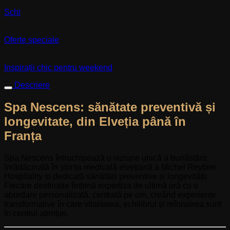
Schi
Oferte speciale
Inspirații chic pentru weekend
Descriere
Spa Nescens: sănătate preventivă și
longevitate, din Elveția până în
Franța
Spa Nescens întruchipează o viziune unică a bunăstării:
înrădăcinată în știința medicală elvețiană a Michel Reybier
Hospitality și dedicată sănătății preventive și longevității.
Fiecare destinație îmbină expertiza de ultimă oră cu o
abordare personalizată, centrată pe om, creând experiențe
transformative în care vitalitatea, echilibrul și reînnoirea sunt
în centrul atenției.