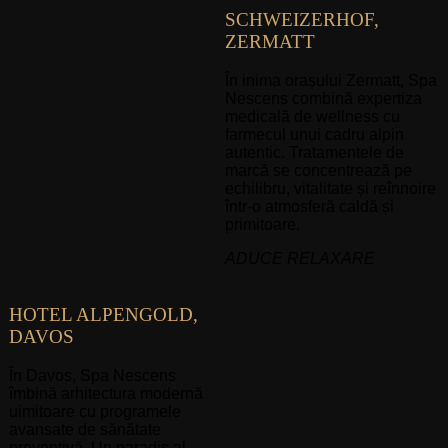
SCHWEIZERHOF,
ZERMATT
În inima orașului Zermatt, Spa
Nescens combină expertiza
medicală de wellness cu
farmecul unui cadru alpin
autentic. Tratamentele de
marcă se concentrează pe
echilibru, vitalitate și reînnoire
într-o atmosferă caldă și
primitoare.
ADUCE RELAXARE
HOTEL ALPENGOLD,
DAVOS
În Davos, Spa Nescens
îmbină arhitectura modernă
uimitoare cu programele
avansate de sănătate
preventivă. Un paradis al