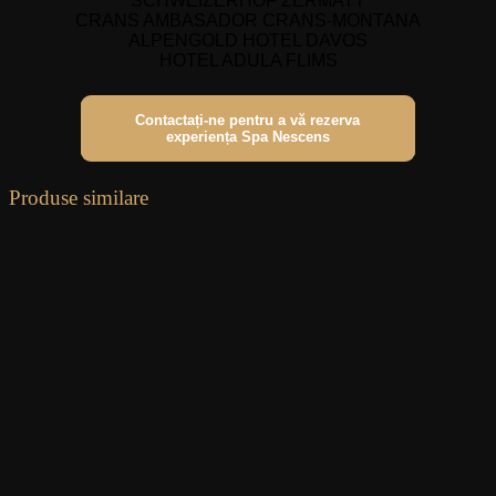
SCHWEIZERHOF ZERMATT
CRANS AMBASADOR CRANS-MONTANA
ALPENGOLD HOTEL DAVOS
HOTEL ADULA FLIMS
Contactați-ne pentru a vă rezerva
experiența Spa Nescens
Produse similare