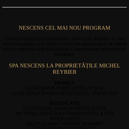
NESCENS CEL MAI NOU PROGRAM
Clinique Nescens prezintă Elixir Stem Cell Journey: o cale
transformatoare care îmbină medicina regenerativă de ultimă
oră cu expertiza anti-îmbătrânire. Experimentați reînnoirea și
vitalitatea.
SPA NESCENS LA PROPRIETĂȚILE MICHEL
REYBIER
FRANȚA
LA RÉSERVE PARIS HOTEL ȘI SPA
LA RÉSERVE RAMATUELLE HOTEL, SPA ȘI VILE
SUIZERLAND
LA RÉSERVE GENÈVE HOTEL ȘI SPA
VICTORIA-JUNGFRAU GRAND HOTEL & SPA
INTERLAKEN
PALATUL MONT CERVIN ZERMATT