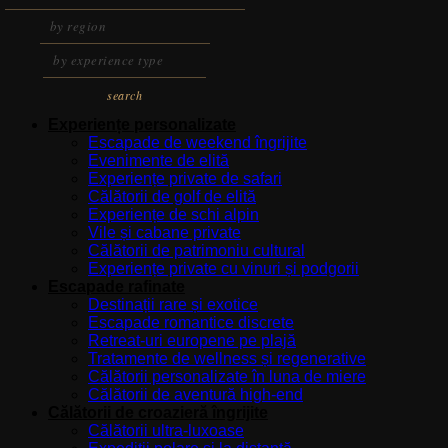
search
Experiențe personalizate
Escapade de weekend îngrijite
Evenimente de elită
Experiențe private de safari
Călătorii de golf de elită
Experiențe de schi alpin
Vile și cabane private
Călătorii de patrimoniu cultural
Experiențe private cu vinuri și podgorii
Escapade rafinate
Destinații rare și exotice
Escapade romantice discrete
Retreat-uri europene pe plajă
Tratamente de wellness și regenerative
Călătorii personalizate în luna de miere
Călătorii de aventură high-end
Călătorii de croazieră îngrijite
Călătorii ultra-luxoase