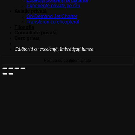
Expediții polare și la distanță
Experiențe private pe râu
Aviație privată
On-Demand Jet Charter
Transferuri cu elicopterul
Filosofie
Consultare privată
Cerc privat
Călătoriți cu excelență, îmbrățișați lumea.
Politica de confidențialitate