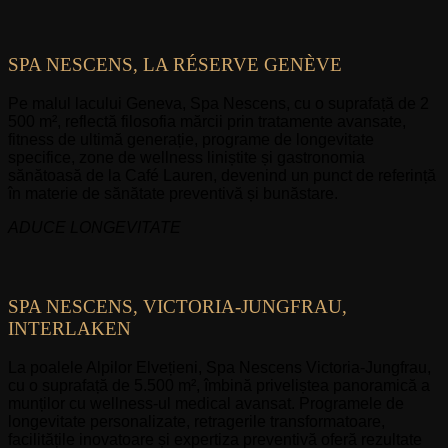
SPA NESCENS, LA RÉSERVE GENÈVE
Pe malul lacului Geneva, Spa Nescens, cu o suprafață de 2
500 m², reflectă filosofia mărcii prin tratamente avansate,
fitness de ultimă generație, programe de longevitate
specifice, zone de wellness liniștite și gastronomia
sănătoasă de la Café Lauren, devenind un punct de referință
în materie de sănătate preventivă și bunăstare.
ADUCE LONGEVITATE
SPA NESCENS, VICTORIA-JUNGFRAU,
INTERLAKEN
La poalele Alpilor Elvețieni, Spa Nescens Victoria-Jungfrau,
cu o suprafață de 5.500 m², îmbină priveliștea panoramică a
munților cu wellness-ul medical avansat. Programele de
longevitate personalizate, retragerile transformatoare,
facilitățile inovatoare și expertiza preventivă oferă rezultate