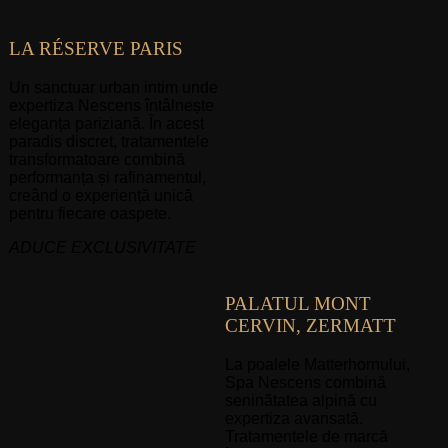
LA RÉSERVE PARIS
Un sanctuar urban intim unde
expertiza Nescens întâlnește
eleganța pariziană. În acest
paradis discret, tratamentele
transformatoare combină
performanța și rafinamentul,
creând o experiență unică
pentru fiecare oaspete.
ADUCE EXCLUSIVITATE
PALATUL MONT
CERVIN, ZERMATT
La poalele Matterhornului,
Spa Nescens combină
seninătatea alpină cu
expertiza avansată.
Tratamentele de marcă