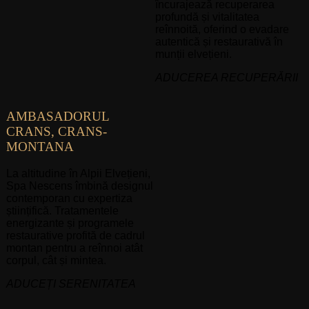
încurajează recuperarea
profundă și vitalitatea
reînnoită, oferind o evadare
autentică și restaurativă în
munții elvețieni.
ADUCEREA RECUPERĂRII
AMBASADORUL
CRANS, CRANS-
MONTANA
La altitudine în Alpii Elvețieni,
Spa Nescens îmbină designul
contemporan cu expertiza
științifică. Tratamentele
energizante și programele
restaurative profită de cadrul
montan pentru a reînnoi atât
corpul, cât și mintea.
ADUCEȚI SERENITATEA