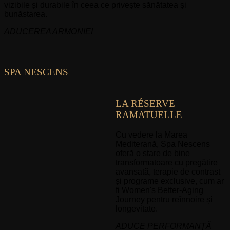
vizibile și durabile în ceea ce privește sănătatea și
bunăstarea.
ADUCEREA ARMONIEI
SPA NESCENS
LA RÉSERVE
RAMATUELLE
Cu vedere la Marea
Mediterană, Spa Nescens
oferă o stare de bine
transformatoare cu pregătire
avansată, terapie de contrast
și programe exclusive, cum ar
fi Women's Better-Aging
Journey pentru reînnoire și
longevitate.
ADUCE PERFORMANȚĂ