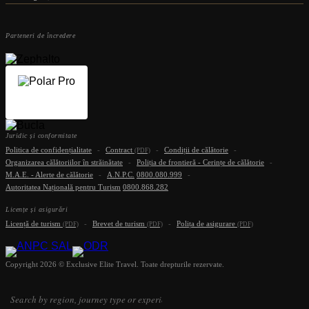
Parteneri de încredere
Juridic și conformitate
Politica de confidențialitate
-
Contract
-
Condiții de călătorie
-
(PDF)
Organizarea călătoriilor în străinătate
-
Poliția de frontieră - Cerințe de călătorie
-
M.A.E. - Alerte de călătorie
-
A.N.P.C.
0800.080.999
-
Autoritatea Națională pentru Turism
0800.868.282
Licențe și asigurări
Licență de turism
-
Brevet de turism
-
Polița de asigurare
(PDF)
(PDF)
(PDF)
Copyright 2026 © Exclusive Elite Travel. Toate drepturile rezervate.