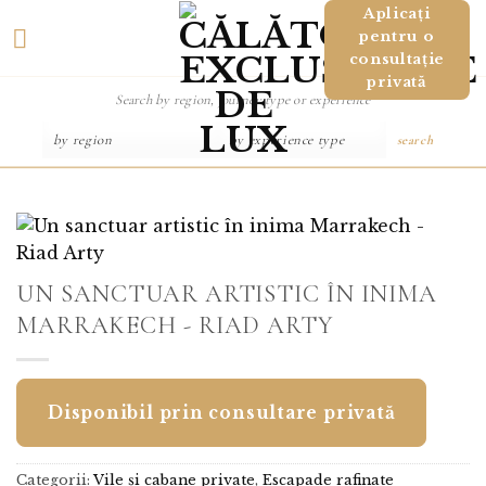
Salt
Aplicați
pentru o
la
consultație
conținut
privată
search
UN SANCTUAR ARTISTIC ÎN INIMA
MARRAKECH - RIAD ARTY
Disponibil prin consultare privată
Categorii:
Vile și cabane private
,
Escapade rafinate