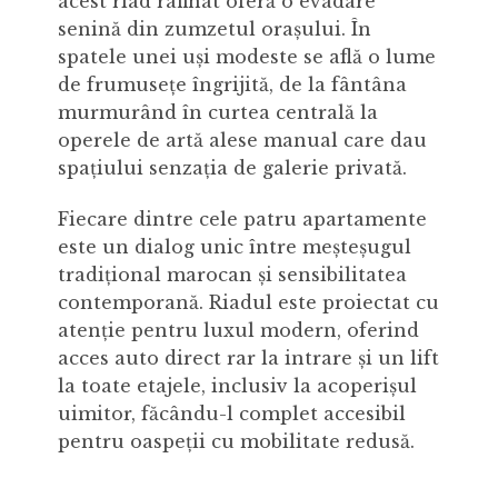
acest riad rafinat oferă o evadare
senină din zumzetul orașului. În
spatele unei uși modeste se află o lume
de frumusețe îngrijită, de la fântâna
murmurând în curtea centrală la
operele de artă alese manual care dau
spațiului senzația de galerie privată.
Fiecare dintre cele patru apartamente
este un dialog unic între meșteșugul
tradițional marocan și sensibilitatea
contemporană. Riadul este proiectat cu
atenție pentru luxul modern, oferind
acces auto direct rar la intrare și un lift
la toate etajele, inclusiv la acoperișul
uimitor, făcându-l complet accesibil
pentru oaspeții cu mobilitate redusă.