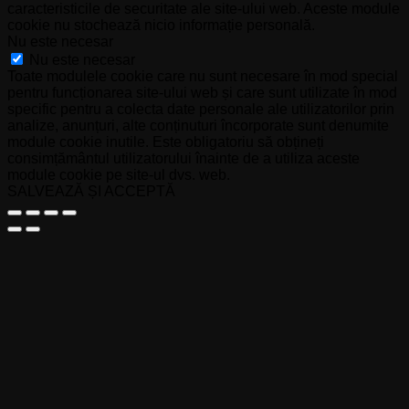
caracteristicile de securitate ale site-ului web. Aceste module
cookie nu stochează nicio informație personală.
Nu este necesar
Nu este necesar
Toate modulele cookie care nu sunt necesare în mod special
pentru funcționarea site-ului web și care sunt utilizate în mod
specific pentru a colecta date personale ale utilizatorilor prin
analize, anunțuri, alte conținuturi încorporate sunt denumite
module cookie inutile. Este obligatoriu să obțineți
consimțământul utilizatorului înainte de a utiliza aceste
module cookie pe site-ul dvs. web.
SALVEAZĂ ȘI ACCEPTĂ