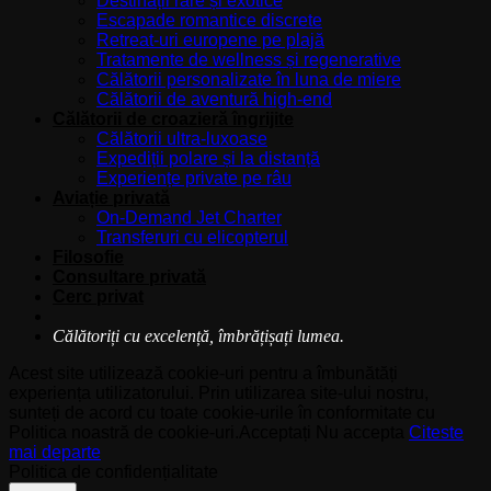
Destinații rare și exotice
Escapade romantice discrete
Retreat-uri europene pe plajă
Tratamente de wellness și regenerative
Călătorii personalizate în luna de miere
Călătorii de aventură high-end
Călătorii de croazieră îngrijite
Călătorii ultra-luxoase
Expediții polare și la distanță
Experiențe private pe râu
Aviație privată
On-Demand Jet Charter
Transferuri cu elicopterul
Filosofie
Consultare privată
Cerc privat
Călătoriți cu excelență, îmbrățișați lumea.
Acest site utilizează cookie-uri pentru a îmbunătăți
experiența utilizatorului. Prin utilizarea site-ului nostru,
sunteți de acord cu toate cookie-urile în conformitate cu
Politica noastră de cookie-uri.
Acceptați
Nu accepta
Citeste
mai departe
Politica de confidențialitate