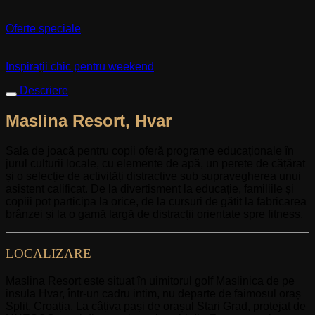
Oferte speciale
Inspirații chic pentru weekend
Descriere
Maslina Resort, Hvar
Sala de joacă pentru copii oferă programe educaționale în
jurul culturii locale, cu elemente de apă, un perete de cățărat
și o selecție de activități distractive sub supravegherea unui
asistent calificat. De la divertisment la educație, familiile și
copiii pot participa la orice, de la cursuri de gătit la fabricarea
brânzei și la o gamă largă de distracții orientate spre fitness.
LOCALIZARE
Maslina Resort este situat în uimitorul golf Maslinica de pe
insula Hvar, într-un cadru intim, nu departe de faimosul oraș
Split, Croația. La câțiva pași de orașul Stari Grad, protejat de