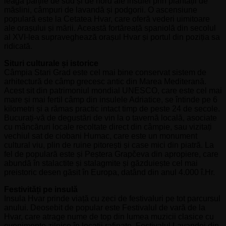
leagă părțile de sud și de nord ale insulei prin plantații de
măslini, câmpuri de lavandă și podgorii. O ascensiune
populară este la Cetatea Hvar, care oferă vederi uimitoare
ale orașului și mării. Această fortăreață spaniolă din secolul
al XVI-lea supraveghează orașul Hvar și portul din poziția sa
ridicată.
Situri culturale și istorice
Câmpia Stari Grad este cel mai bine conservat sistem de
arhitectură de câmp grecesc antic din Marea Mediterană.
Acest sit din patrimoniul mondial UNESCO, care este cel mai
mare și mai fertil câmp din insulele Adriatice, se întinde pe 6
kilometri și a rămas practic intact timp de peste 24 de secole.
Bucurați-vă de degustări de vin la o tavernă locală, asociate
cu mâncăruri locale recoltate direct din câmpie, sau vizitați
vechiul sat de ciobani Humac, care este un monument
cultural viu, plin de ruine pitorești și case mici din piatră. La
fel de populară este și Peștera Grapčeva din apropiere, care
abundă în stalactite și stalagmite și găzduiește cel mai
preistoric desen găsit în Europa, datând din anul 4.000 î.Hr.
Festivități pe insulă
Insula Hvar prinde viață cu zeci de festivaluri pe tot parcursul
anului. Deosebit de popular este Festivalul de vară de la
Hvar, care atrage nume de top din lumea muzicii clasice cu
evenimente zilnice în locații rafinate. Festivalul Lavandei din