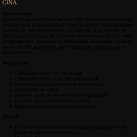
CINA
Gastronomie
Cu vederi spectaculoase asupra Mării Adriatice și a insulelor,
restaurantele și barurile de la Maslina Resort oferă atmosfera
perfectă de wine&dine pentru ca oaspeții să se bucure de
bucătăria tradițională de inspirație mediteraneană cu o notă
contemporană, preparată cu ingrediente proaspete, locale și
de sezon. De asemenea, pot fi organizate mese private în
orice moment.
Restaurant
Capacitate pentru 80 de invitați
Opțiuni de meniu à la carte pentru cină
Zone de luat masa interioare și exterioare
Specialități de cafea
Selecție largă de vinuri și băuturi spirtoase
Deschis pentru micul dejun și cină
Meniu și servicii pe marginea piscinei
Clubul
O cramă impresionantă cu o selecție largă de vinuri
croate și internaționale fine