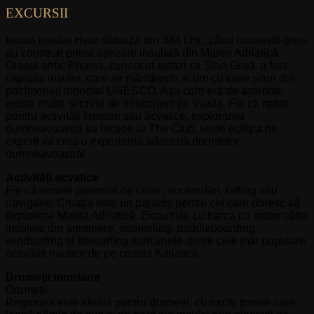
EXCURSII
Istoria insulei Hvar datează din 384 î.Hr., când coloniștii greci
au construit prima așezare insulară din Marea Adriatică.
Orașul antic Pharos, cunoscut astăzi ca Stari Grad, a fost
capitala insulei, care se mândrește acum cu șase situri din
patrimoniul mondial UNESCO. Așa cum era de așteptat,
există multe secrete de descoperit pe insulă. Fie că optați
pentru activități terestre sau acvatice, explorarea
dumneavoastră va începe la The Club, unde echipa de
experți va crea o experiență adaptată dorințelor
dumneavoastră!
Activități acvatice
Fie că sunteți pasionat de caiac, scufundări, rafting sau
navigație, Croația este un paradis pentru cei care doresc să
exploreze Marea Adriatică. Excursiile cu barca cu motor către
insulele din apropiere, snorkeling, paddleboarding,
windsurfing și kitesurfing sunt unele dintre cele mai populare
activități nautice de pe coasta Adriaticii.
Drumeții montane
Drumeții
Regiunea este ideală pentru drumeții, cu multe trasee care