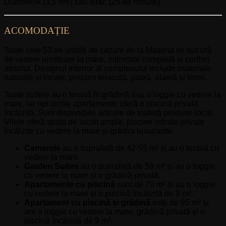
Dubrovnik (3,5 ore) sau Brač (25 de minute).
ACOMODAȚIE
Toate cele 53 de unități de cazare de la Maslina se bucură
de vedere uimitoare la mare, intimitate completă și confort
absolut. Designul interior al complexului include materiale
naturale și locale, precum teracotă, piatră, alamă și lemn.
Toate suitele au o terasă în grădină sau o loggie cu vedere la
mare, iar opt dintre apartamente oferă o piscină privată
încălzită. Sunt disponibile articole de toaletă produse local.
Vilele oferă spații de locuit ample, piscine infinite private
încălzite cu vedere la mare și grădini luxuriante.
Camerele
au o suprafață de 42-55 m² și au o terasă cu
vedere la mare.
Garden Suites
au o suprafață de 59 m² și au o loggie
cu vedere la mare și o grădină privată.
Apartamente cu piscină
sunt de 70 m² și au o loggie
cu vedere la mare și o piscină încălzită de 9 m².
Apartament cu piscină și grădină
este de 95 m² și
are o loggie cu vedere la mare, grădină privată și o
piscină încălzită de 9 m².