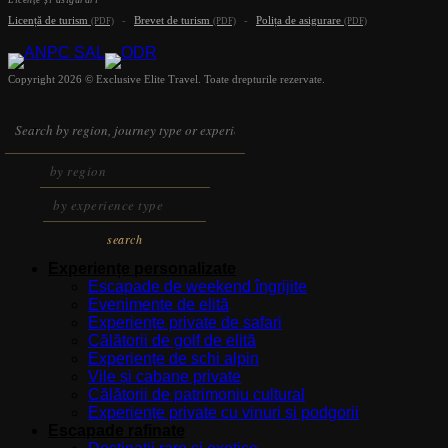
Licență de turism
-
Brevet de turism
-
Polița de asigurare
(PDF)
(PDF)
(PDF)
Copyright 2026 © Exclusive Elite Travel. Toate drepturile rezervate.
search
Experiențe personalizate
Escapade de weekend îngrijite
Evenimente de elită
Experiențe private de safari
Călătorii de golf de elită
Experiențe de schi alpin
Vile și cabane private
Călătorii de patrimoniu cultural
Experiențe private cu vinuri și podgorii
Escapade rafinate