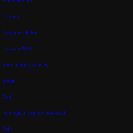
Activ/aventură
Cabană
Croaziere de lux
Relaxare/SPA
Evenimente exclusive
Exotic
Golf
Inspirații chic pentru weekend
Schi