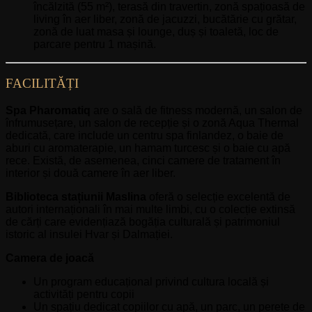
încălzită (55 m²), terasă din travertin, zonă spațioasă de
living în aer liber, zonă de jacuzzi, bucătărie cu grătar,
zonă de luat masa și lounge, duș și toaletă, loc de
parcare pentru 1 mașină.
FACILITĂȚI
Spa Pharomatiq
are o sală de fitness modernă, un salon de
înfrumusețare, un salon de recepție și o zonă Aqua Thermal
dedicată, care include un centru spa finlandez, o baie de
aburi cu aromaterapie, un hamam turcesc și o baie cu apă
rece. Există, de asemenea, cinci camere de tratament în
interior și două camere în aer liber.
Biblioteca stațiunii Maslina
oferă o selecție excelentă de
autori internaționali în mai multe limbi, cu o colecție extinsă
de cărți care evidențiază bogăția culturală și patrimoniul
istoric al insulei Hvar și Dalmației.
Camera de joacă
Un program educațional privind cultura locală și
activități pentru copii
Un spațiu dedicat copiilor cu apă, un parc, un perete de