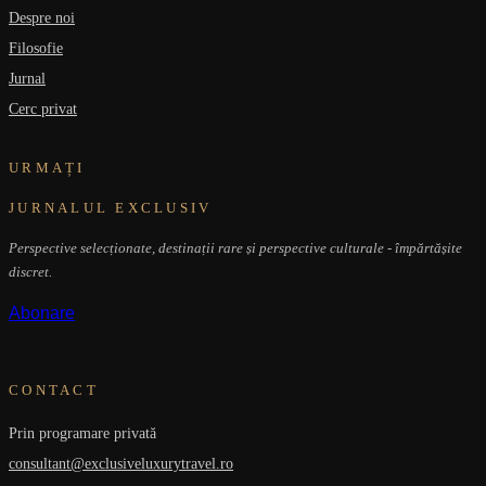
Despre noi
Filosofie
Jurnal
Cerc privat
URMAȚI
JURNALUL EXCLUSIV
Perspective selecționate, destinații rare și perspective culturale - împărtășite
discret.
Abonare
CONTACT
Prin programare privată
consultant@exclusiveluxurytravel.ro