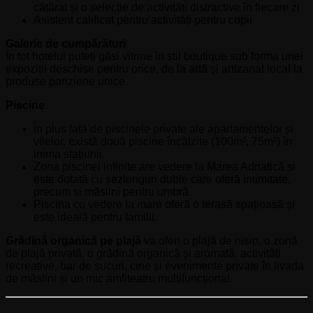
cățărat și o selecție de activități distractive în fiecare zi
Asistent calificat pentru activități pentru copii
Galerie de cumpărături
În tot hotelul puteți găsi vitrine în stil boutique sub forma unei
expoziții deschise pentru orice, de la artă și artizanat local la
produse pariziene unice.
Piscine
În plus față de piscinele private ale apartamentelor și
vilelor, există două piscine încălzite (100m², 75m²) în
inima stațiunii
Zona piscinei infinite are vedere la Marea Adriatică și
este dotată cu șezlonguri duble care oferă intimitate,
precum și măslini pentru umbră
Piscina cu vedere la mare oferă o terasă spațioasă și
este ideală pentru familii.
Grădină organică pe plajă
va oferi o plajă de nisip, o zonă
de plajă privată, o grădină organică și aromată, activități
recreative, bar de sucuri, cine și evenimente private în livada
de măslini și un mic amfiteatru multifuncțional.