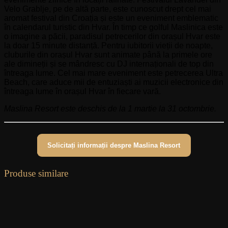
Velo Grablje, pe de altă parte, este cunoscut drept cel mai
aromat festival din Croația și este un eveniment emblematic
în calendarul turistic din Hvar. În timp ce golful Maslinica este
o imagine a păcii, paradisul petrecerilor din orașul Hvar este
la doar 15 minute distanță. Pentru iubitorii vieții de noapte,
cluburile din orașul Hvar sunt animate până la primele ore
ale dimineții și se mândresc cu DJ internaționali de top din
întreaga lume. Cel mai mare eveniment este petrecerea Ultra
Beach, care aduce mii de entuziaști ai muzicii electronice din
întreaga lume în orașul Hvar în fiecare vară.
Maslina Resort este deschis de la 1 martie la 31 octombrie.
Solicitați informații despre Maslina Resort
Produse similare