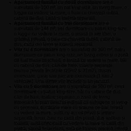
Apartament familial cu două dormitoare
are o
suprafață de 100 m², un pat king-size, un living mare, o
loggie cu vedere la mare, o baie cu chiuvetă dublă,
cabină de duș, cadă și toaletă separată.
Apartament familial cu trei dormitoare
are o
suprafață de 144 m², trei dormitoare cu paturi king-size,
o loggie cu vedere la mare, o terasă în aer liber, o
grădină privată, o baie cu chiuvetă dublă, cabină de
duș, cadă din lemn și toaletă separată.
Vila cu 4 dormitoare
are o suprafață de 300 m², patru
dormitoare cu paturi king-size, un living extins și o zonă
de luat masa deschisă, o terasă cu vedere la mare, băi
cu cabină de duș, căzi de baie, toalete separate,
piscine private încălzite (25m2 și 31m2), dușuri
exterioare, garaj sau parcare exterioară (1 sau 2
vehicule). Una dintre vile include și un jacuzzi.
Vila cu 5 dormitoare
are o suprafață de 500 m², cinci
dormitoare cu paturi king-size, băi cu cabine de duș,
căzi de baie, toalete separate, o zonă de living
interioară în plan deschis extinsă cu sufragerie și living
cu șemineu, bucătărie mare cu scaune de bar, terasă
cu vedere la mare, suită cu acces privat și intrare
separată, birou, baie cu cadă din piatră, duș walk-in și
toaletă, suită principală cu vedere la mare și cadă din
piatră, saună finlandeză, sală de fitness, piscină infinită