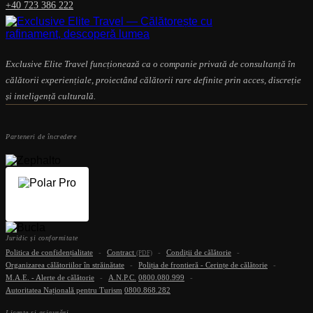
+40 723 386 222
Exclusive Elite Travel funcționează ca o companie privată de consultanță în
călătorii experiențiale, proiectând călătorii rare definite prin acces, discreție
și inteligență culturală.
Parteneri de încredere
Juridic și conformitate
Politica de confidențialitate
-
Contract
-
Condiții de călătorie
-
(PDF)
Organizarea călătoriilor în străinătate
-
Poliția de frontieră - Cerințe de călătorie
-
M.A.E. - Alerte de călătorie
-
A.N.P.C.
0800.080.999
-
Autoritatea Națională pentru Turism
0800.868.282
Licențe și asigurări