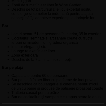
Meniu țigări
Zonă de fumat în aer liber în Wine Garden
Deschis pe tot parcursul zilei, cu expertul nostru
concierge și somelier la îndemână pentru a ajuta
oaspeții să își adapteze experiența la dorințele lor
Bar
Locuri pentru 51 de persoane în interior, 35 în exterior
Cocktailuri semnate și artizanale create cu fructe,
ierburi și mirodenii din grădina organică
Interior elegant și șic
Lounge relaxat în aer liber
Zona exterioară
Deschis de la 7 a.m. la miezul nopții
Bar pe plajă
Capacitate pentru 60 de persoane
Bar pe plajă în aer liber cu platforme de înot private
Se deschide ca boulangerie și cafenea pentru micul
dejun cu pâine și produse de patiserie proaspăt coapte
Trattoria casual pentru prânz
Bar de cocktailuri și șampanie cu tapas seara la apus