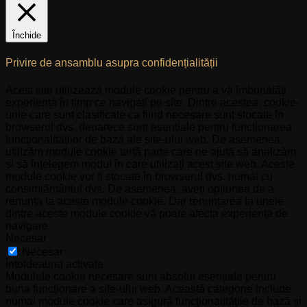
Închide
Privire de ansamblu asupra confidențialității
Acest site utilizează module cookie pentru a vă îmbunătăți
experiența în timp ce navigați pe site. Dintre acestea, cookie-
urile care sunt clasificate ca fiind necesare sunt stocate în
browserul dvs. deoarece sunt esențiale pentru funcționarea
funcționalităților de bază ale site-ului web. De asemenea,
utilizăm module cookie terță parte care ne ajută să analizăm
și să înțelegem modul în care utilizați acest site web. Aceste
module cookie vor fi stocate în browserul dvs. numai cu
consimțământul dvs. De asemenea, aveți opțiunea de a
renunța la aceste module cookie. Dar renunțarea la unele
dintre aceste module cookie vă poate afecta experiența de
navigare.
Necesar
Necesar
Întotdeauna activate
Modulele cookie necesare sunt absolut esențiale pentru
buna funcționare a site-ului web. Această categorie include
numai module cookie care asigură funcționalitățile de bază și