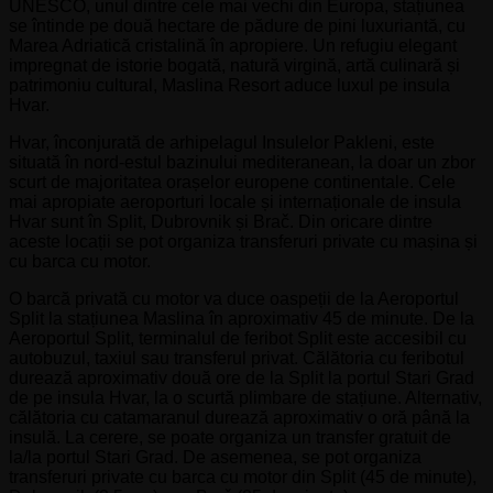
UNESCO, unul dintre cele mai vechi din Europa, stațiunea
se întinde pe două hectare de pădure de pini luxuriantă, cu
Marea Adriatică cristalină în apropiere. Un refugiu elegant
impregnat de istorie bogată, natură virgină, artă culinară și
patrimoniu cultural, Maslina Resort aduce luxul pe insula
Hvar.
Hvar, înconjurată de arhipelagul Insulelor Pakleni, este
situată în nord-estul bazinului mediteranean, la doar un zbor
scurt de majoritatea orașelor europene continentale. Cele
mai apropiate aeroporturi locale și internaționale de insula
Hvar sunt în Split, Dubrovnik și Brač. Din oricare dintre
aceste locații se pot organiza transferuri private cu mașina și
cu barca cu motor.
O barcă privată cu motor va duce oaspeții de la Aeroportul
Split la stațiunea Maslina în aproximativ 45 de minute. De la
Aeroportul Split, terminalul de feribot Split este accesibil cu
autobuzul, taxiul sau transferul privat. Călătoria cu feribotul
durează aproximativ două ore de la Split la portul Stari Grad
de pe insula Hvar, la o scurtă plimbare de stațiune. Alternativ,
călătoria cu catamaranul durează aproximativ o oră până la
insulă. La cerere, se poate organiza un transfer gratuit de
la/la portul Stari Grad. De asemenea, se pot organiza
transferuri private cu barca cu motor din Split (45 de minute),