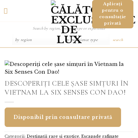
Salt
Aplicați
pentru o
la
consultație
conținut
privată
search
DESCOPERIȚI CELE ȘASE SIMȚURI ÎN
VIETNAM LA SIX SENSES CON DAO!
Disponibil prin consultare privată
Categorii:
Destinații rare și exotice
,
Escapade rafinate