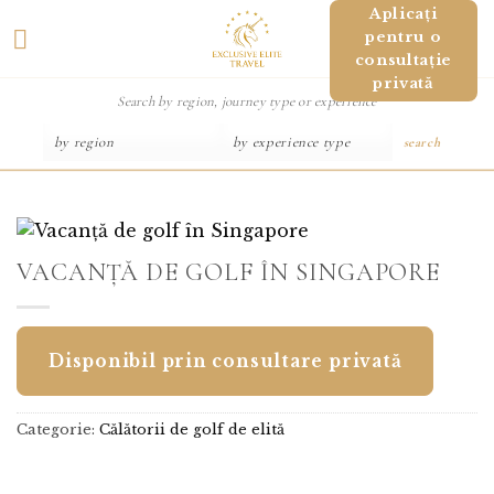
Salt
Aplicați
pentru o
la
consultație
conținut
privată
search
VACANȚĂ DE GOLF ÎN SINGAPORE
Disponibil prin consultare privată
Categorie:
Călătorii de golf de elită