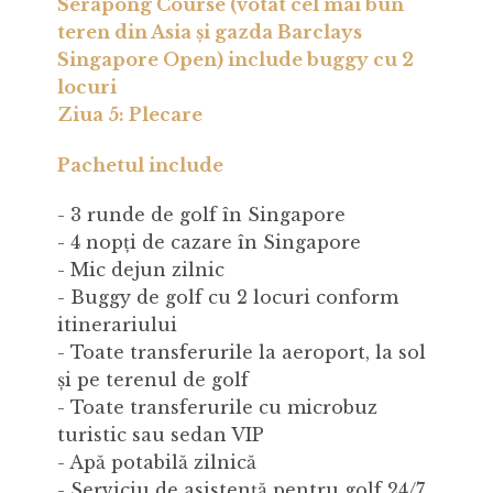
Serapong Course (votat cel mai bun
teren din Asia și gazda Barclays
Singapore Open) include buggy cu 2
locuri
Ziua 5: Plecare
Pachetul include
- 3 runde de golf în Singapore
- 4 nopți de cazare în Singapore
- Mic dejun zilnic
- Buggy de golf cu 2 locuri conform
itinerariului
- Toate transferurile la aeroport, la sol
și pe terenul de golf
- Toate transferurile cu microbuz
turistic sau sedan VIP
- Apă potabilă zilnică
- Serviciu de asistență pentru golf 24/7