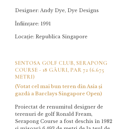
Designer: Andy Dye, Dye Designs
Înființare: 1991
Locație: Republica Singapore
SENTOSA GOLF CLUB, SERAPONG
COURSE - 18 GĂURI, PAR 72 (6.675
METRI)
(Votat cel mai bun teren din Asia și
gazdă a Barclays Singapore Open)
Proiectat de renumitul designer de
terenuri de golf Ronald Fream,
Serapong Course a fost deschis în 1982
și măsoară 6.493 de metri de la teul de