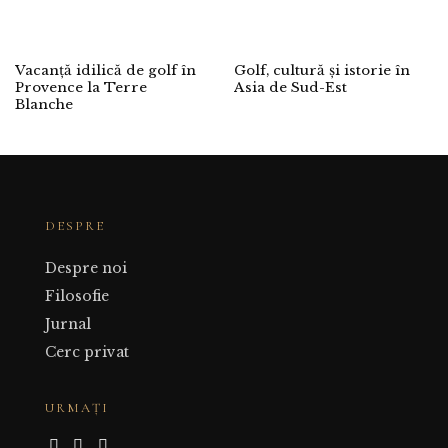
Vacanță idilică de golf în
Golf, cultură și istorie în
Provence la Terre
Asia de Sud-Est
Blanche
DESPRE
Despre noi
Filosofie
Jurnal
Cerc privat
URMAȚI