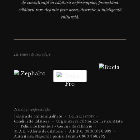
de consultanță în călătorii experiențiale, proiectând
călătorii rare definite prin acces, discreție și inteligență
culturală.
Parteneri de încredere
Juridic și conformitate
Politica de confidențialitate
-
Contract
-
(PDF)
Condiții de călătorie
-
Organizarea călătoriilor în străinătate
-
Poliția de frontieră - Cerințe de călătorie
-
M.A.E. - Alerte de călătorie
-
A.N.P.C.
0800.080.999
-
Autoritatea Națională pentru Turism
0800.868.282