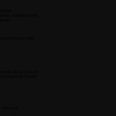
iferite.
emenea, o podgorie de
 bune.
care păstrează toată
cramei vă va ghida în
 din Europa de Condé
Treceți la