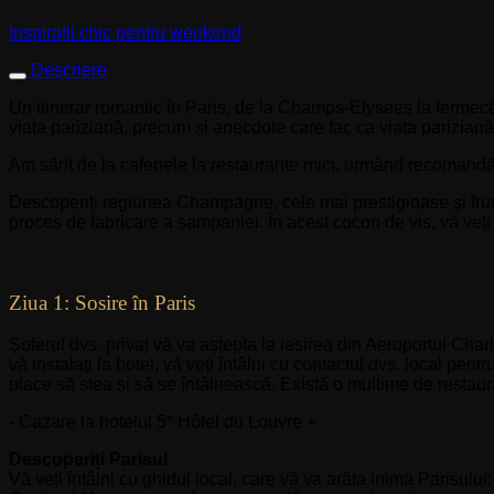
Inspirații chic pentru weekend
Descriere
Un itinerar romantic în Paris, de la Champs-Elysees la fermecă
viața pariziană, precum și anecdote care fac ca viața pariziană
Am sărit de la cafenele la restaurante mici, urmând recomandări
Descoperiți regiunea Champagne, cele mai prestigioase și frum
proces de fabricare a șampaniei. În acest cocon de vis, vă veți
Ziua 1: Sosire în Paris
Șoferul dvs. privat vă va aștepta la ieșirea din Aeroportul Cha
vă instalați la hotel, vă veți întâlni cu contactul dvs. local pentr
place să stea și să se întâlnească. Există o mulțime de restau
- Cazare la hotelul 5* Hôtel du Louvre +
Descoperiți Parisul
Vă veți întâlni cu ghidul local, care vă va arăta inima Parisulu