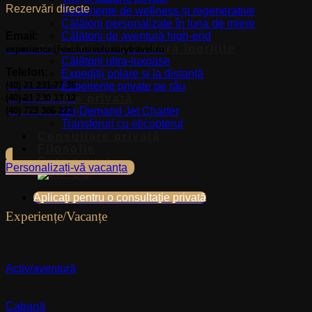
Rezervări directe
Tratamente de wellness și regenerative
Călătorii personalizate în luna de miere
Călătorii de aventură high-end
Email:
Călătorii de croazieră îngrijite
experience@exclusiveluxurytravel.ro
Călătorii ultra-luxoase
Telefon:
Expediții polare și la distanță
Experiențe private pe râu
(40) 21 231 77 36
Aviație privată
(40) 21 230 13 12
On-Demand Jet Charter
(40) 723 386 222
Transferuri cu elicopterul
Consultare privată
Filosofie
Cerc privat
Personalizați-vă vacanța
Aplicați pentru o consultație privată
Experiențe/Vacanțe
Activ/aventură
Cabană