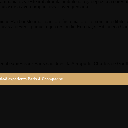
șampania dvs. este îmbătrânită, îmbuteliată și depozitată corespu
xclusiv de a avea propriul dvs. cuvée personal!
rimului Război Mondial, dar care încă mai are comori incredibile:
Clovis a devenit primul rege creștin din Europa, și Biblioteca Ca
trenul expres spre Paris sau direct la Aeroportul Charles de Gaull
ți-vă experiența Paris & Champagne