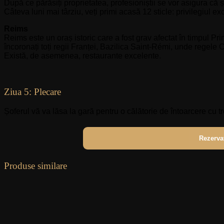
După ce părăsiți proprietatea, profesioniștii se vor asigura că 
Câteva luni mai târziu, veți primi acasă 12 sticle: privilegiul e
Reims
Reims este un oraș istoric care a fost grav afectat în timpul P
încoronați toți regii Franței, Bazilica Saint-Rémi, unde regele 
Există, de asemenea, restaurante excelente.
Ziua 5: Plecare
Șoferul vă va lăsa la gară pentru o călătorie de întoarcere cu 
Rezerva
Produse similare