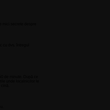
de mici secrete despre
 cu dvs. întregul
i 50 de minute. După ce
rile unde localnicilor le
 cină.
iu.