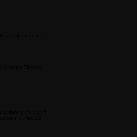
el la Montmartre. Vă
l și Champs-Élysées,
ă va întâmpina la gară
i șampaniei. Apoi vă