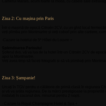
Cartierul Marais, acum foarte la modă, cu casele sale extravagan
Ziua 2: Cu mașina prin Paris
Într-o mașină de epocă Citroën 2CV, cu un ghid local fermecăto
veți plimba prin Montmartre și veți coborî prin alte cartiere, cu
-Cazare la hotelul de 5* Hôtel du Louvre +
Splendoarea Parisului
Șoferul dvs. vă va lua de la hotel într-un Citroën 2CV de epo
apoi la Montmartre.
Veți avea timp să faceți fotografii și să vă plimbați prin Montmar
Ziua 3: Șampanie!
Urcați în TGV pentru o călătorie de primă clasă în regiunea C
și vă va arăta regiunea. De la mărci prestigioase la proprietăți
instalați în coconul dvs. minunat pentru 2 nopți.
- Cazare la Royal Champagne Hotel & Spa +