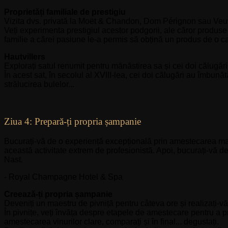
Proprietăți familiale de prestigiu
Vizita dvs. privată la Moët & Chandon, Dom Pérignon sau Veuve 
Veți experimenta prestigiul acestor podgorii, ale căror produse
familie a cărei pasiune le-a permis să obțină un produs de o ca
Hautvillers
Explorați satul renumit pentru mănăstirea sa și cei doi călugă
În acest sat, în secolul al XVIII-lea, cei doi călugări au îmbună
strălucirea bulelor...
Ziua 4: Prepară-ți propria șampanie
Bucurați-vă de o experiență excepțională prin amestecarea ma
această activitate extrem de profesionistă. Apoi, bucurați-vă 
Nast.
- Royal Champagne Hotel & Spa
Creează-ți propria șampanie
Deveniți un maestru de pivniță pentru câteva ore și realizați-vă 
În pivnițe, veți învăța despre etapele de amestecare pentru a 
amestecarea vinurilor clare, comparați și în final... degustați.