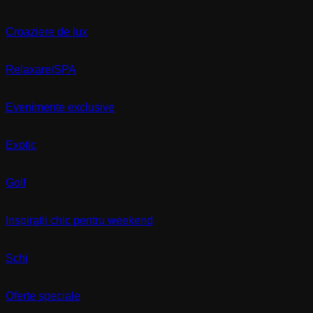
Croaziere de lux
Relaxare/SPA
Evenimente exclusive
Exotic
Golf
Inspirații chic pentru weekend
Schi
Oferte speciale