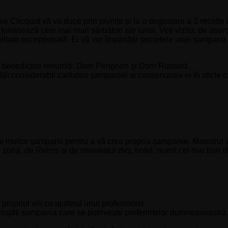
Clicquot vă va duce prin pivnițe și la o degustare a 3 recolte d
 luminează cele mai mari sărbători ale lumii. Veți vizita, de as
litate excepțională. Ei vă vor împărtăși secretele unei șampanii
ri benedictini renumiți: Dom Perignon și Dom Ruinard.
tățit considerabil calitatea șampaniei și conservarea ei în sticle 
i multor șampanii pentru a vă crea propria șampanie. Maestrul 
de zonă, de Reims și de minunatul dvs. hotel, numit cel mai bun
propriul vin cu ajutorul unui profesionist.
pregăti șampania care se potrivește preferințelor dumneavoastră. 