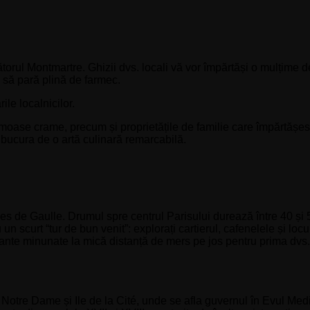
torul Montmartre. Ghizii dvs. locali vă vor împărtăși o mulțime 
 să pară plină de farmec.
le localnicilor.
oase crame, precum și proprietățile de familie care împărtășesc
 bucura de o artă culinară remarcabilă.
rles de Gaulle. Drumul spre centrul Parisului durează între 40 ș
u un scurt “tur de bun venit”: explorați cartierul, cafenelele și locu
rante minunate la mică distanță de mers pe jos pentru prima dvs.
i: Notre Dame și Ile de la Cité, unde se afla guvernul în Evul Med