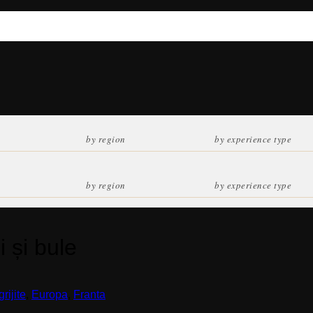
și bule
ijite
,
Europa
,
Franta