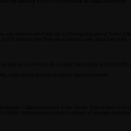
te din secolele XVII și XVIII construite de înalta aristocrație.
r, veți conduce prin Paris, de la Champs-Elysées și Turnul Eiff
m ar fi St Germain des Prés sau Cartierul Latin, după cum doriți.
că. Acesta vă va conduce de-a lungul Senei până la Turnul Eiffe
tre, unde șoferul-ghid vă va lăsa la sfârșitul dimineții.
hampagne. Călătoria durează 40 de minute. Șoferul-ghid local v
 de familie, veți descoperi pivnițe frumoase și secretele fabricări