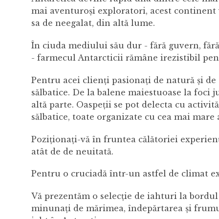
mai aventuroși exploratori, acest continent
sa de neegalat, din altă lume.
În ciuda mediului său dur - fără guvern, făr
- farmecul Antarcticii rămâne irezistibil pen
Pentru acei clienți pasionați de natură și de
sălbatice. De la balene maiestuoase la foci ju
altă parte. Oaspeții se pot delecta cu activit
sălbatice, toate organizate cu cea mai mare 
Poziționați-vă în fruntea călătoriei experien
atât de de neuitată.
Pentru o cruciadă într-un astfel de climat ex
Vă prezentăm o selecție de iahturi la bordul 
minunați de mărimea, îndepărtarea și frumus