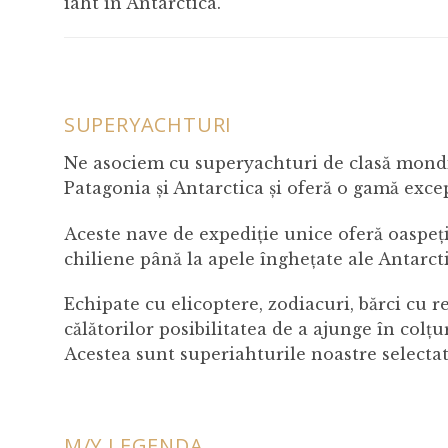
iaht în Antarctica.
SUPERYACHTURI
Ne asociem cu superyachturi de clasă mondia
Patagonia și Antarctica și oferă o gamă excep
Aceste nave de expediție unice oferă oaspeți
chiliene până la apele înghețate ale Antarct
Echipate cu elicoptere, zodiacuri, bărci cu r
călătorilor posibilitatea de a ajunge în colțu
Acestea sunt superiahturile noastre selectat
M/Y LEGENDA