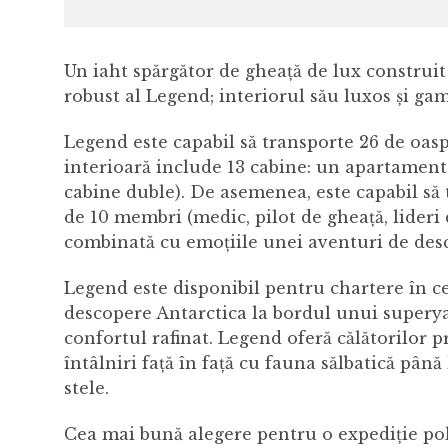
Un iaht spărgător de gheață de lux construit 
robust al Legend; interiorul său luxos și gama
Legend este capabil să transporte 26 de oaspe
interioară include 13 cabine: un apartament 
cabine duble). De asemenea, este capabil să 
de 10 membri (medic, pilot de gheață, lideri d
combinată cu emoțiile unei aventuri de desc
Legend este disponibil pentru chartere în cel
descopere Antarctica la bordul unui superyac
confortul rafinat. Legend oferă călătorilor 
întâlniri față în față cu fauna sălbatică până 
stele.
Cea mai bună alegere pentru o expediție pola