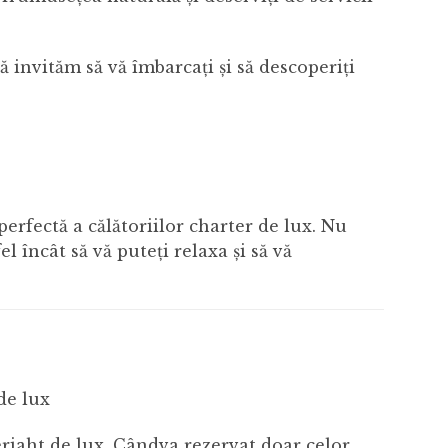
 invităm să vă îmbarcați și să descoperiți
erfectă a călătoriilor charter de lux. Nu
el încât să vă puteți relaxa și să vă
de lux
eriaht de lux. Cândva rezervat doar celor