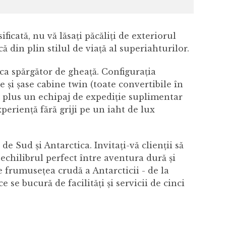
icată, nu vă lăsați păcăliți de exteriorul
ă din plin stilul de viață al superiahturilor.
 ca spărgător de gheață. Configurația
și șase cabine twin (toate convertibile în
, plus un echipaj de expediție suplimentar
xperiență fără griji pe un iaht de lux
 Sud și Antarctica. Invitați-vă clienții să
echilibrul perfect între aventura dură și
e frumusețea crudă a Antarcticii - de la
e se bucură de facilități și servicii de cinci