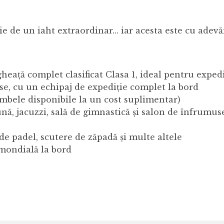
 de un iaht extraordinar... iar acesta este cu adevă
gheață complet clasificat Clasa 1, ideal pentru expedi
se, cu un echipaj de expediție complet la bord
ambele disponibile la un cost suplimentar)
ună, jacuzzi, sală de gimnastică și salon de înfrumus
i de padel, scutere de zăpadă și multe altele
 mondială la bord