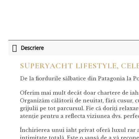
Descriere
SUPERYACHT LIFESTYLE, CEL
De la fiordurile sălbatice din Patagonia la P
Oferim mai mult decât doar chartere de iaht
Organizăm călătorii de neuitat, fără cusur, cu
grijulii pe tot parcursul. Fie că doriți rela
atenție pentru a reflecta viziunea dvs. perfec
Închirierea unui iaht privat oferă luxul rar al
intimitate totală. Este o șansă de a vă recone