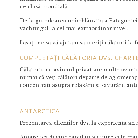
de clasă mondială.
De la grandoarea neîmblânzită a Patagoniei p
yachtingul la cel mai extraordinar nivel.
Lăsați-ne să vă ajutăm să oferiți călătorii l
COMPLETAȚI CĂLĂTORIA DVS. CHARTE
Călătoria cu avionul privat are multe avanta
numai că veți călători departe de aglomerație, 
concentrați asupra relaxării și savurării ant
ANTARCTICA
Prezentarea clienților dvs. la experiența an
Antarctica devine rapid una dintre cele mai 