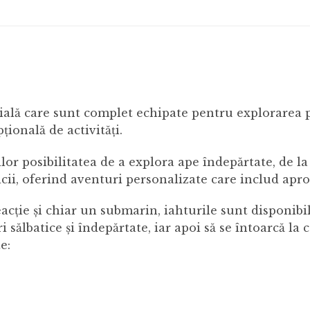
lă care sunt complet echipate pentru explorarea pol
țională de activități.
lor posibilitatea de a explora ape îndepărtate, de la
icii, oferind aventuri personalizate care includ apr
eacție și chiar un submarin, iahturile sunt disponib
ri sălbatice și îndepărtate, iar apoi să se întoarcă la
e: