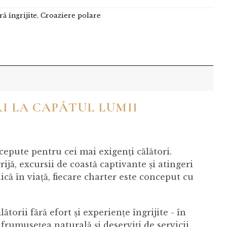
ră îngrijite
,
Croaziere polare
I LA CAPĂTUL LUMII
epute pentru cei mai exigenți călători.
rijă, excursii de coastă captivante și atingeri
ică în viață, fiecare charter este conceput cu
ătorii fără efort și experiențe îngrijite - în
 frumusețea naturală și deserviți de servicii