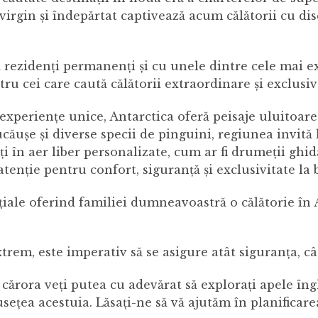
 virgin și îndepărtat captivează acum călătorii cu d
ă rezidenți permanenți și cu unele dintre cele mai 
tru cei care caută călătorii extraordinare și exclusiv
 experiențe unice, Antarctica oferă peisaje uluitoar
căușe și diverse specii de pinguini, regiunea invită 
ăți în aer liber personalizate, cum ar fi drumeții ghid
atenție pentru confort, siguranță și exclusivitate la
țiale oferind familiei dumneavoastră o călătorie în A
trem, este imperativ să se asigure atât siguranța, cât
cărora veți putea cu adevărat să explorați apele îng
ețea acestuia. Lăsați-ne să vă ajutăm în planificar