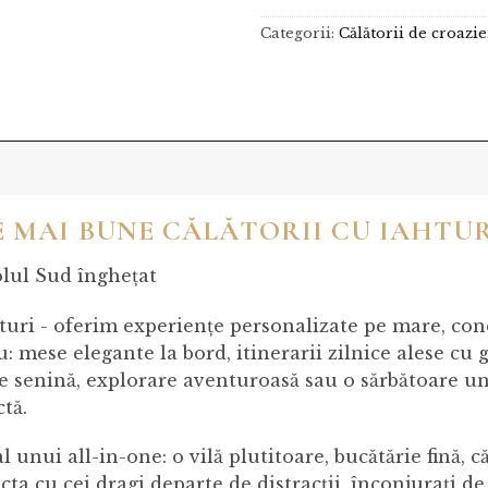
Categorii:
Călătorii de croazie
E MAI BUNE CĂLĂTORII CU IAHTUR
olul Sud înghețat
uri - oferim experiențe personalizate pe mare, conc
: mese elegante la bord, itinerarii zilnice alese cu g
xare senină, explorare aventuroasă sau o sărbătoare un
tă.
 unui all-in-one: o vilă plutitoare, bucătărie fină, căl
cta cu cei dragi departe de distracții, înconjurați de