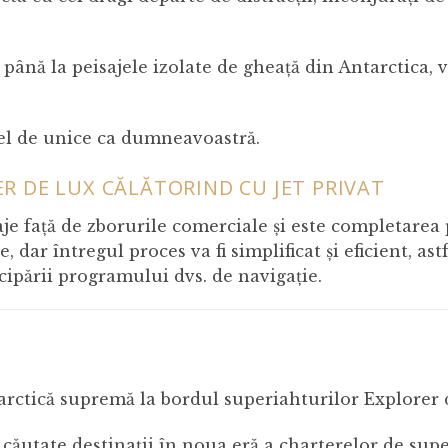
ână la peisajele izolate de gheață din Antarctica, vă
a fel de unice ca dumneavoastră.
R DE LUX CĂLĂTORIND CU JET PRIVAT
je față de zborurile comerciale și este completarea p
dar întregul proces va fi simplificat și eficient, astf
icipării programului dvs. de navigație.
tarctică supremă la bordul superiahturilor Explorer 
căutate destinații în noua eră a charterelor de sup