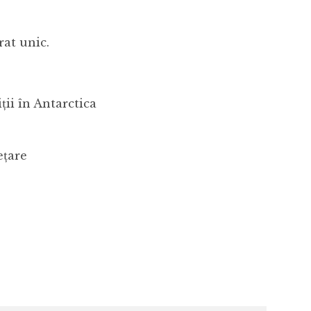
rat unic.
ții în Antarctica
ețare