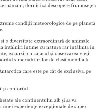
iscernământ, dornici să descopere frumusețea
extreme condiții meteorologice de pe planetă
e.
e și o diversitate extraordinară de animale
la întâlniri intime cu natura rar întâlnită în
ate, excursii cu caiacul și observarea vieții
 bordul superiahturilor de clasă mondială.
ntarctica care este pe cât de exclusivă, pe
 și confortul.
hețate ale continentului alb și să vă
ea unei experiențe excepționale de super