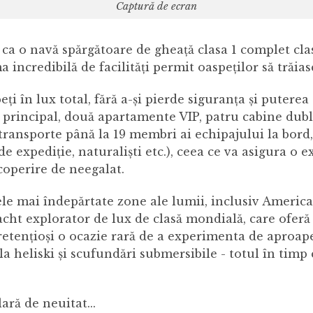
Captură de ecran
ca o navă spărgătoare de gheață clasa 1 complet clasif
 incredibilă de facilități permit oaspeților să trăiasc
ți în lux total, fără a-și pierde siguranța și puterea
principal, două apartamente VIP, patru cabine duble 
transporte până la 19 membri ai echipajului la bord
e expediție, naturaliști etc.), ceea ce va asigura o e
operire de neegalat.
e mai îndepărtate zone ale lumii, inclusiv America de
ht explorator de lux de clasă mondială, care oferă 
pretențioși o ocazie rară de a experimenta de aproap
la heliski și scufundări submersibile - totul în timp c
ră de neuitat...