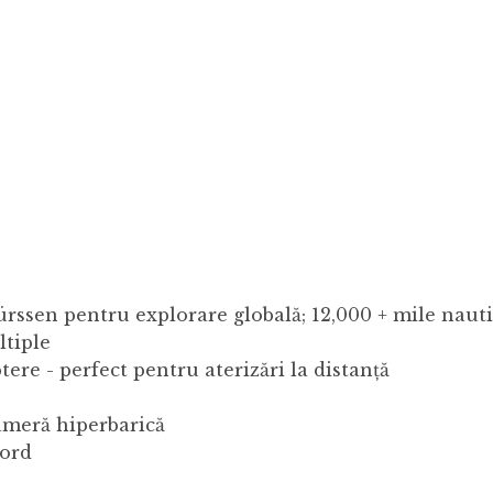
Lürssen pentru explorare globală; 12,000 + mile naut
ltiple
ere - perfect pentru aterizări la distanță
ameră hiperbarică
bord