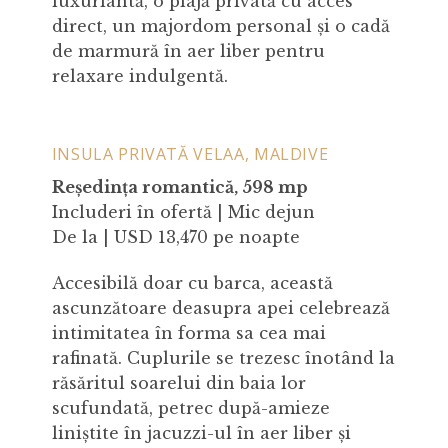
luxuriantă, o plajă privată cu acces
direct, un majordom personal și o cadă
de marmură în aer liber pentru
relaxare indulgentă.
INSULA PRIVATĂ VELAA, MALDIVE
Reședința romantică, 598 mp
Includeri în ofertă | Mic dejun
De la | USD 13,470 pe noapte
Accesibilă doar cu barca, această
ascunzătoare deasupra apei celebrează
intimitatea în forma sa cea mai
rafinată. Cuplurile se trezesc înotând la
răsăritul soarelui din baia lor
scufundată, petrec după-amieze
liniștite în jacuzzi-ul în aer liber și