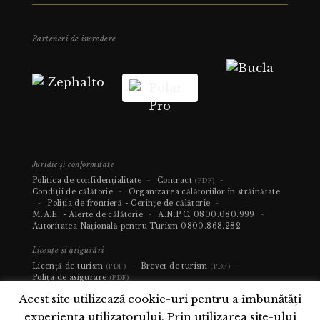
Parteneri de încredere
Juridic și conformitate
Politica de confidențialitate
-
Contract
-
(PDF)
Condiții de călătorie
-
Organizarea călătoriilor în străinătate
-
Poliția de frontieră - Cerințe de călătorie
-
M.A.E. - Alerte de călătorie
-
A.N.P.C.
0800.080.999
-
Autoritatea Națională pentru Turism
0800.868.282
Licențe și asigurări
Licență de turism
-
Brevet de turism
-
(PDF)
(PDF)
Polița de asigurare
(PDF)
Acest site utilizează cookie-uri pentru a îmbunătăți
experiența utilizatorului. Prin utilizarea site-ului