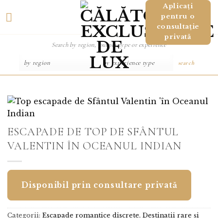
Salt
Aplicați
pentru o
la
consultație
conținut
privată
search
ESCAPADE DE TOP DE SFÂNTUL
VALENTIN ÎN OCEANUL INDIAN
Disponibil prin consultare privată
Categorii:
Escapade romantice discrete
,
Destinații rare și